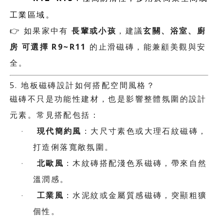
工業區域。
👉
長輩或小孩
玄關、浴室、廚
如果家中有
，建議
房 可選擇
R9~R11
的止滑磁磚，能兼顧美觀與安
全。
5.
地板磁磚設計如何搭配空間風格？
磁磚不只是功能性建材，也是影響整體氛圍的設計
元素。常見搭配包括：
現代簡約風
·
：大尺寸素色或大理石紋磁磚，
打造俐落寬敞氛圍。
北歐風
·
：木紋磚搭配淺色系磁磚，帶來自然
溫潤感。
工業風
·
：水泥紋或金屬質感磁磚，突顯粗獷
個性。