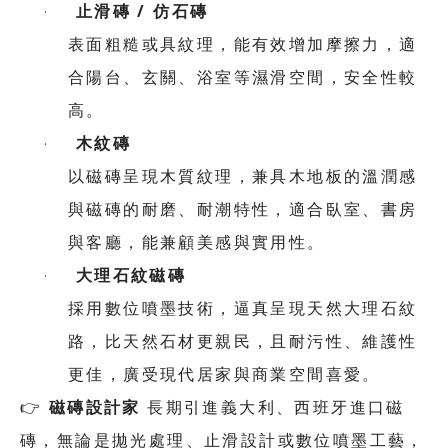
止滑磚
/
仿石磚
·
表面粗糙或具紋理，能有效增加摩擦力，適
合陽台、玄關、浴室等濕滑空間，安全性較
高。
木紋磚
·
以磁磚呈現木質紋理，兼具木地板的溫潤感
與磁磚的耐磨、耐潮特性，適合臥室、書房
與客廳，能兼顧美感與實用性。
大理石紋磁磚
·
採用數位噴墨技術，逼真呈現天然大理石紋
路，比天然石材更親民，且耐污性、維護性
更佳，廣受現代居家與商業空間喜愛。
👉
磁磚設計家
長期引進義大利、西班牙進口磁
磚，無論是拋光處理、止滑設計或數位噴墨工藝，