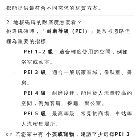
都能提供最符合不同需求的材質方案。
2.
地板磁磚的耐磨度怎麼看？
耐磨等級（
PEI
）
挑選磁磚時，「
」是常被忽略但
極為重要的指標：
PEI 1–2
級
·
：適合輕度使用的空間，例如
浴室或臥室。
PEI 3
級
·
：適合一般居家區域，像臥室、書
房。
PEI 4
級
·
：耐磨度佳，能用於人流量較高的
空間，例如客廳、餐廳、辦公室。
PEI 5
級
·
：最高等級，常見於商場、車站等
人流密集場所。
👉
小孩或寵物
PEI 3
若您家中有
，建議至少選擇