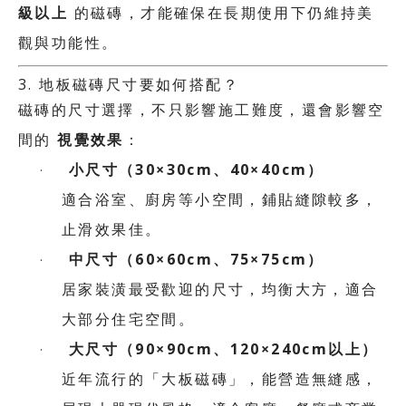
級以上
的磁磚，才能確保在長期使用下仍維持美
觀與功能性。
3.
地板磁磚尺寸要如何搭配？
磁磚的尺寸選擇，不只影響施工難度，還會影響空
視覺效果
間的
：
小尺寸（
30×30cm
、
40×40cm
）
·
適合浴室、廚房等小空間，鋪貼縫隙較多，
止滑效果佳。
中尺寸（
60×60cm
、
75×75cm
）
·
居家裝潢最受歡迎的尺寸，均衡大方，適合
大部分住宅空間。
大尺寸（
90×90cm
、
120×240cm
以上）
·
近年流行的「大板磁磚」，能營造無縫感，