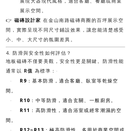
展現大器現代風格，適合客廳、餐廳或商業
展示空間。
👉
磁磚設計家
在金山南路磁磚商圈的百坪展示空
間，實際呈現不同尺寸鋪設效果，讓您能清楚感受
小、中、大尺寸的氛圍差異。
4.
防滑與安全性如何評估？
地板磁磚不僅要美觀，安全性更是關鍵。防滑性能
R
值
通常以
為標準：
·
R9
：基本防滑，適合客廳、臥室等乾燥空
·
間。
R10
：中等防滑，適合玄關、一般廚房。
·
R11
：高防滑性，適合浴室或經常潮濕的空
·
間。
R12~R13
：極高防滑性，多用於商業空間或
·